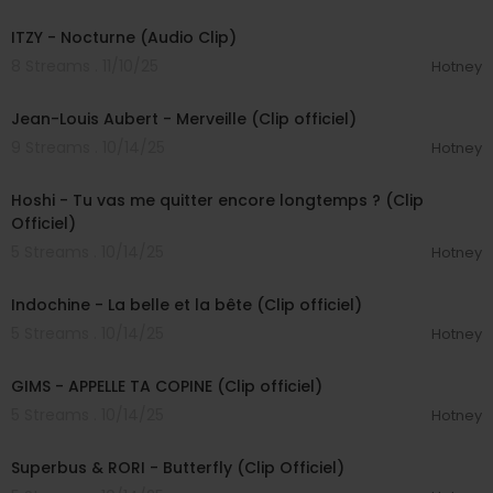
00:03:14
ITZY - Nocturne (Audio Clip)
8 Streams . 11/10/25
Hotney
00:03:35
Jean-Louis Aubert - Merveille (Clip officiel)
9 Streams . 10/14/25
Hotney
00:03:48
Hoshi - Tu vas me quitter encore longtemps ? (Clip
Officiel)
5 Streams . 10/14/25
Hotney
00:04:24
Indochine - La belle et la bête (Clip officiel)
5 Streams . 10/14/25
Hotney
00:03:05
GIMS - APPELLE TA COPINE (Clip officiel)
5 Streams . 10/14/25
Hotney
00:03:41
Superbus & RORI - Butterfly (Clip Officiel)