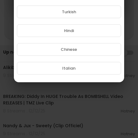
Turkish
Hindi
Chinese
Up next
AUTOPLAY
00:03:57
Alikiba - SELLA (Clip Officiel)
Italian
9 Streams . 12/25/25
Hotney
00:05:14
BREAKING: Diddy In HUGE Trouble As BOMBSHELL Video
RELEASES | TMZ Live Clip
8 Streams . 12/12/25
Hotney
00:03:08
Nandy & Jux - Sweety (Clip Officiel)
9 Streams . 12/12/25
Hotney