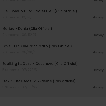
00:03:23
Bleu Soleil & Luiza - Soleil Bleu (Clip officiel)
7 Streams . 10/14/25
Hotney
00:02:31
Marioo - Dunia (Clip Officiel)
8 Streams . 08/15/25
Hotney
00:03:03
Favé - FLASHBACK ft. Gazo (Clip Officiel)
7 Streams . 08/06/25
Hotney
00:03:05
Soolking ft. Gazo - Casanova [Clip Officiel]
5 Streams . 07/22/25
Hotney
00:02:30
GAZO - KAT feat. La Rvfleuze (Clip officiel)
5 Streams . 07/22/25
Hotney