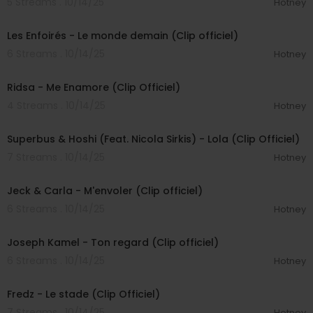
5 Streams . 10/14/25
Hotney
00:03:19
Les Enfoirés - Le monde demain (Clip officiel)
6 Streams . 10/14/25
Hotney
00:03:08
Ridsa - Me Enamore (Clip Officiel)
4 Streams . 10/14/25
Hotney
00:03:01
Superbus & Hoshi (Feat. Nicola Sirkis) - Lola (Clip Officiel)
7 Streams . 10/14/25
Hotney
00:03:19
Jeck & Carla - M'envoler (Clip officiel)
6 Streams . 10/14/25
Hotney
00:02:40
Joseph Kamel - Ton regard (Clip officiel)
6 Streams . 10/14/25
Hotney
00:02:36
Fredz - Le stade (Clip Officiel)
7 Streams . 10/14/25
Hotney