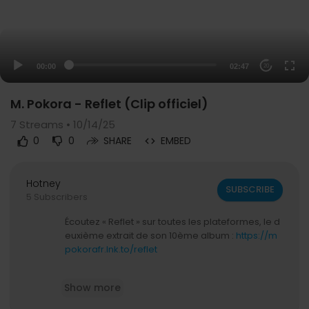
00:00
02:47
20
M. Pokora - Reflet (Clip officiel)
7
Streams • 10/14/25
0
0
SHARE
EMBED
Hotney
SUBSCRIBE
5 Subscribers
Écoutez « Reflet » sur toutes les plateformes, le d
euxième extrait de son 10ème album :
https://m
pokorafr.lnk.to/reflet
Suivez M. Pokora sur les réseaux !
Show more
INSTAGRAM :
https://www.instagram.com/mattp
okora/