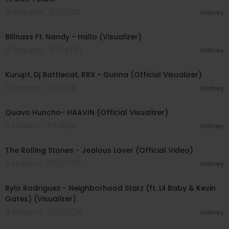
15 Streams . 07/17/26
Hotney
00:03:34
Billnass Ft. Nandy - Hallo (Visualizer)
17 Streams . 07/14/26
Hotney
00:03:23
Kurupt, Dj Battlecat, RBX - Gunna (Official Visualizer)
11 Streams . 07/11/26
Hotney
00:02:31
Quavo Huncho- HAAVIN (Official Visualizer)
6 Streams . 07/11/26
Hotney
00:04:24
The Rolling Stones - Jealous Lover (Official Video)
5 Streams . 07/07/26
Hotney
00:04:16
Rylo Rodriguez - Neighborhood Starz (ft. Lil Baby & Kevin
Gates) (Visualizer)
4 Streams . 07/07/26
Hotney
00:03:04