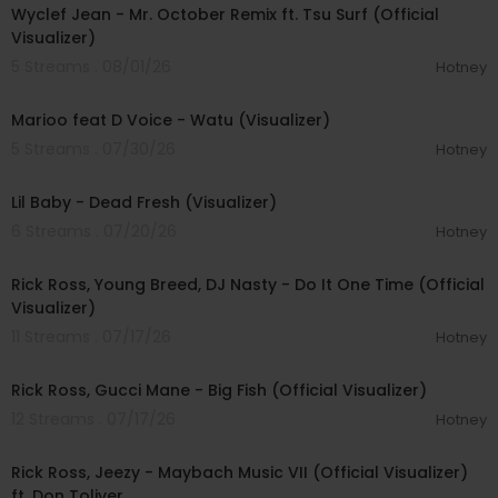
Wyclef Jean - Mr. October Remix ft. Tsu Surf (Official
Visualizer)
5 Streams . 08/01/26
Hotney
00:02:24
Marioo feat D Voice - Watu (Visualizer)
5 Streams . 07/30/26
Hotney
00:02:38
Lil Baby - Dead Fresh (Visualizer)
6 Streams . 07/20/26
Hotney
00:03:46
Rick Ross, Young Breed, DJ Nasty - Do It One Time (Official
Visualizer)
11 Streams . 07/17/26
Hotney
00:03:56
Rick Ross, Gucci Mane - Big Fish (Official Visualizer)
12 Streams . 07/17/26
Hotney
00:04:53
Rick Ross, Jeezy - Maybach Music VII (Official Visualizer)
ft. Don Toliver