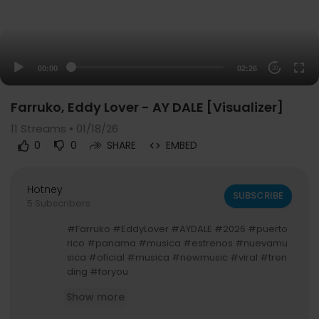
00:00
02:26
20
Farruko, Eddy Lover - AY DALE [Visualizer]
11
Streams • 01/18/26
0
0
SHARE
EMBED
Hotney
SUBSCRIBE
5 Subscribers
#Farruko #EddyLover #AYDALE #2026 #puerto
rico #panama #musica #estrenos #nuevamu
sica #oficial #musica #newmusic #viral #tren
ding #foryou
Show more
LISTEN TO FARRUKO & EDDY LOVER PERFORMING
"AY DALE"