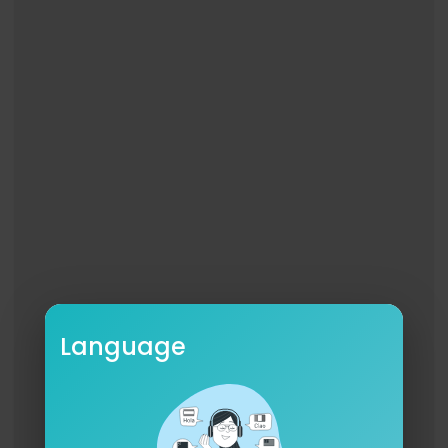
Ay dámelo así girl
Así, así
Tú sabes que lo bueno repite
Ay dámelo así girl
Así así
Tú sabes que lo bueno repite
Ay dale, yo pa’ lante y tu pa’ cuando
Ve como me estoy pegando
Métele y sigue bajando, bajando
Ay dale, yo pa’ lante y tu pa’ cuando
Ve como me estoy pegando
Métele y sigue bajando, bajando
Dale cadera, dale cintura pa’ que todos te vean
Eso no es malo, así que vamos menea
Language
Quiero pegarme para siempre
For More Visit:
https://farruko.com/