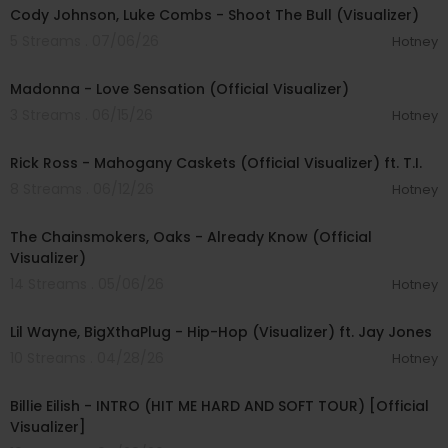
Cody Johnson, Luke Combs - Shoot The Bull (Visualizer)
5 Streams . 07/06/26
Hotney
00:03:53
Madonna - Love Sensation (Official Visualizer)
3 Streams . 06/15/26
Hotney
00:03:34
Rick Ross - Mahogany Caskets (Official Visualizer) ft. T.I.
8 Streams . 06/12/26
Hotney
00:02:37
The Chainsmokers, Oaks - Already Know (Official
Visualizer)
14 Streams . 05/06/26
Hotney
00:04:02
Lil Wayne, BigXthaPlug - Hip-Hop (Visualizer) ft. Jay Jones
10 Streams . 04/28/26
Hotney
00:01:57
Billie Eilish - INTRO (HIT ME HARD AND SOFT TOUR) [Official
Visualizer]